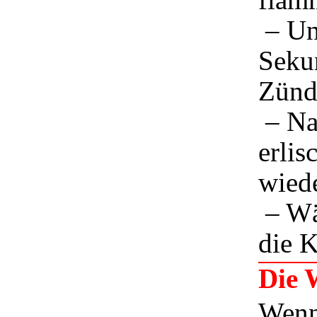
– Ung
Seku
Zünd
– Na
erlis
wiede
– Wä
die K
Die 
Wenn