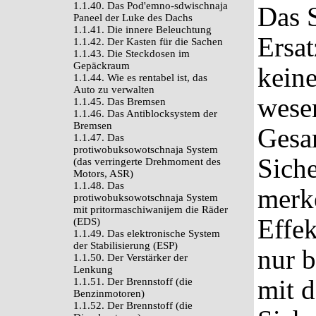
1.1.40. Das Pod'emno-sdwischnaja
Das S
Paneel der Luke des Dachs
1.1.41. Die innere Beleuchtung
Ersat
1.1.42. Der Kasten für die Sachen
1.1.43. Die Steckdosen im
Gepäckraum
keine
1.1.44. Wie es rentabel ist, das
Auto zu verwalten
wesen
1.1.45. Das Bremsen
1.1.46. Das Antiblocksystem der
Bremsen
Gesa
1.1.47. Das
protiwobuksowotschnaja System
Siche
(das verringerte Drehmoment des
Motors, ASR)
1.1.48. Das
merke
protiwobuksowotschnaja System
mit pritormaschiwanijem die Räder
Effek
(EDS)
1.1.49. Das elektronische System
der Stabilisierung (ESP)
nur 
1.1.50. Der Verstärker der
Lenkung
mit d
1.1.51. Der Brennstoff (die
Benzinmotoren)
1.1.52. Der Brennstoff (die