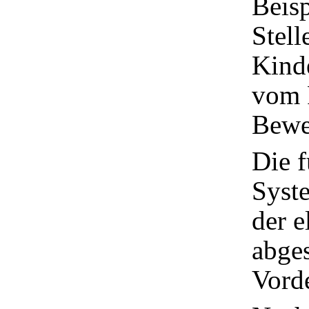
Beisp
Stell
Kinde
vom 
Bewe
Die f
Syste
der e
abges
Vorde