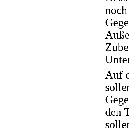
noch 
Gegen
Auße
Zubeh
Unter
Auf 
solle
Gege
den T
solle