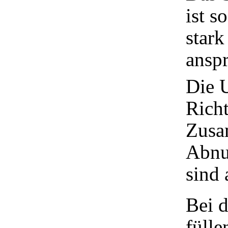
ist s
star
anspr
Die 
Richt
Zusa
Abnu
sind 
Bei 
fülle