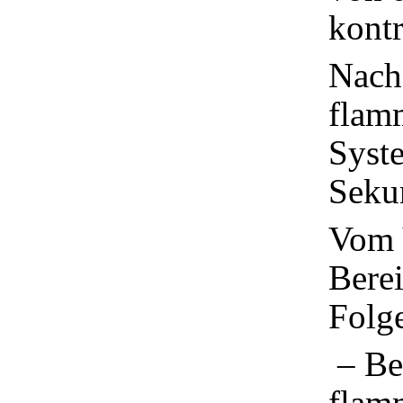
kontr
Nach
flam
Syste
Sekun
Vom 
Berei
Folg
– Be
flamm