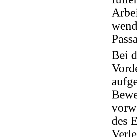
Arbei
wend
Passa
Bei d
Vorde
aufge
Bewe
vorwä
des E
Verl