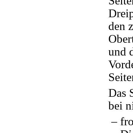
Seit
Dreip
den z
Obert
und d
Vorde
Seit
Das S
bei n
– fro