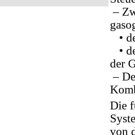
– Zw
gaso
• des
• de
der G
– De
Komb
Die f
Syst
von d