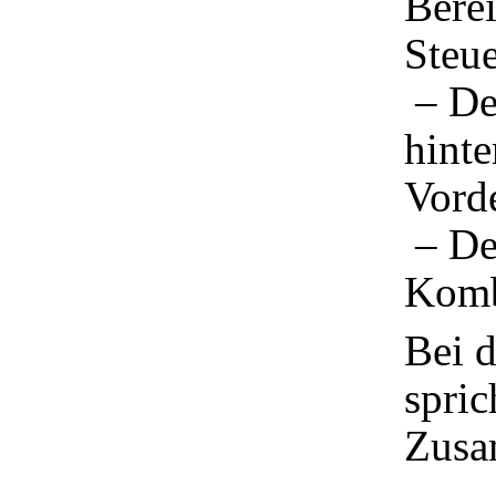
Berei
Steue
– Der
hinte
Vorde
– De
Komb
Bei d
spric
Zusa