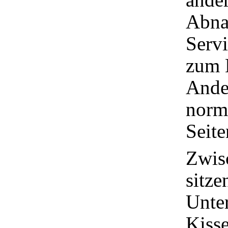
Abna
Serv
zum B
Ander
norm
Seite
Zwis
sitze
Unte
Kiss