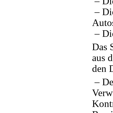
– Di
– Di
Auto
– Di
Das S
aus 
den D
– Der
Verw
Kontr