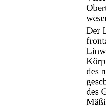
Obert
wesen
Der L
front
Einw
Körpe
des n
gesch
des G
Mäßi