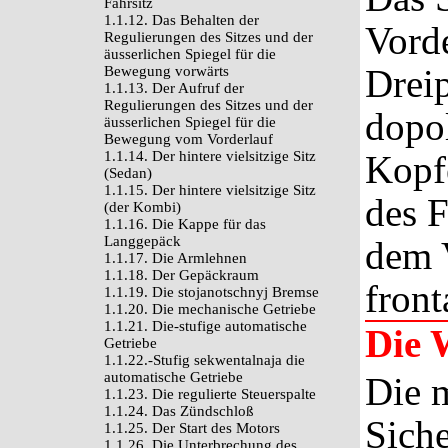
Fahrsitz
1.1.12. Das Behalten der
Vord
Regulierungen des Sitzes und der
äusserlichen Spiegel für die
Dreip
Bewegung vorwärts
1.1.13. Der Aufruf der
Regulierungen des Sitzes und der
dopol
äusserlichen Spiegel für die
Bewegung vom Vorderlauf
1.1.14. Der hintere vielsitzige Sitz
Kopf
(Sedan)
1.1.15. Der hintere vielsitzige Sitz
des F
(der Kombi)
1.1.16. Die Kappe für das
Langgepäck
dem V
1.1.17. Die Armlehnen
1.1.18. Der Gepäckraum
fron
1.1.19. Die stojanotschnyj Bremse
1.1.20. Die mechanische Getriebe
1.1.21. Die-stufige automatische
Die 
Getriebe
1.1.22.-Stufig sekwentalnaja die
automatische Getriebe
Die 
1.1.23. Die regulierte Steuerspalte
1.1.24. Das Zündschloß
Siche
1.1.25. Der Start des Motors
1.1.26. Die Unterbrechung des