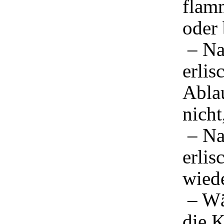
flamm
oder 
– Na
erlis
Abla
nicht
– Na
erlis
wiede
– Wä
die K