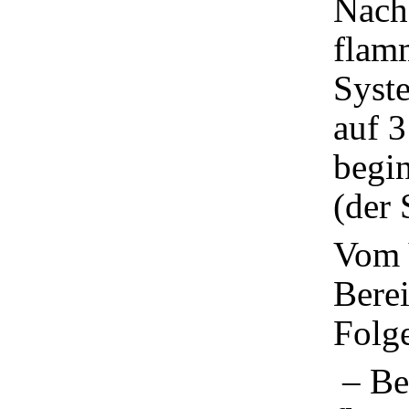
Nach
flam
Syste
auf 
begi
(der 
Vom 
Berei
Folg
– Be