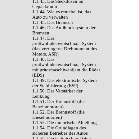
1.1.43. Die Steckdosen im
Gepäckraum
1.1.44. Wie es rentabel ist, das
Auto zu verwalten
1.1.45. Das Bremsen
1.1.46. Das Antiblocksystem der
Bremsen
1.1.47. Das
protiwobuksowotschnaja System
(das verringerte Drehmoment des
Motors, ASR)
1.1.48. Das
protiwobuksowotschnaja System
mit pritormaschiwanijem die Räder
(EDS)
1.1.49. Das elektronische System
der Stabilisierung (ESP)
1.1.50. Der Verstärker der
Lenkung
1.1.51. Der Brennstoff (die
Benzinmotoren)
1.1.52. Der Brennstoff (die
Dieselmotoren)
1.1.53. Die motorische Abteilung
1.1.54. Die Grundlagen des
sicheren Betriebes des Autos
1.1.55. Die technischen Daten