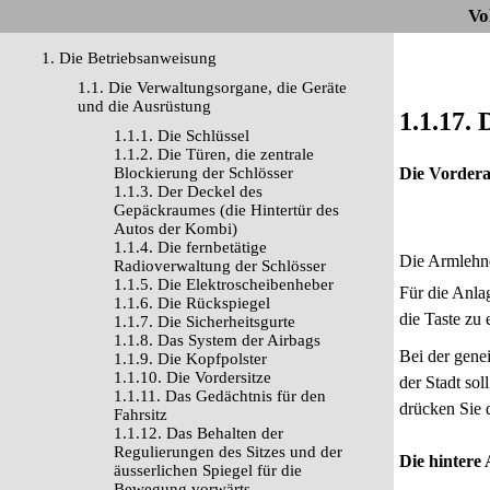
Vo
1. Die Betriebsanweisung
1.1. Die Verwaltungsorgane, die Geräte
und die Ausrüstung
1.1.17.
1.1.1. Die Schlüssel
1.1.2. Die Türen, die zentrale
Blockierung der Schlösser
Die Vorder
1.1.3. Der Deckel des
Gepäckraumes (die Hintertür des
Autos der Kombi)
1.1.4. Die fernbetätige
Die Armlehne
Radioverwaltung der Schlösser
1.1.5. Die Elektroscheibenheber
Für die Anla
1.1.6. Die Rückspiegel
die Taste zu
1.1.7. Die Sicherheitsgurte
1.1.8. Das System der Airbags
Bei der gene
1.1.9. Die Kopfpolster
1.1.10. Die Vordersitze
der Stadt so
1.1.11. Das Gedächtnis für den
drücken Sie 
Fahrsitz
1.1.12. Das Behalten der
Regulierungen des Sitzes und der
Die hintere
äusserlichen Spiegel für die
Bewegung vorwärts