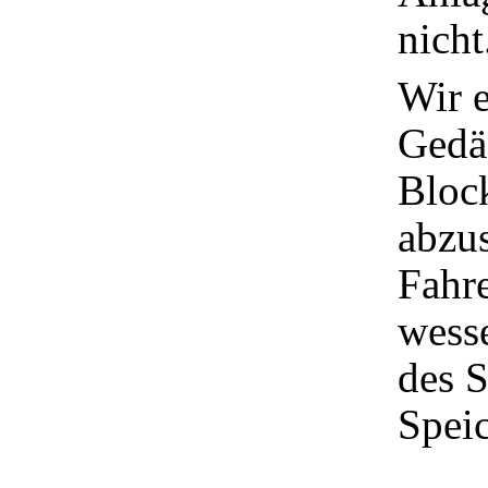
nicht
Wir 
Gedä
Block
abzu
Fahr
wess
des S
Speic