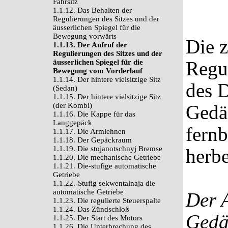
Fahrsitz
1.1.12. Das Behalten der
Regulierungen des Sitzes und der
äusserlichen Spiegel für die
Bewegung vorwärts
Die z
1.1.13. Der Aufruf der
Regulierungen des Sitzes und der
Regu
äusserlichen Spiegel für die
Bewegung vom Vorderlauf
1.1.14. Der hintere vielsitzige Sitz
des D
(Sedan)
1.1.15. Der hintere vielsitzige Sitz
(der Kombi)
Gedäc
1.1.16. Die Kappe für das
Langgepäck
fern
1.1.17. Die Armlehnen
1.1.18. Der Gepäckraum
1.1.19. Die stojanotschnyj Bremse
herbe
1.1.20. Die mechanische Getriebe
1.1.21. Die-stufige automatische
Getriebe
1.1.22.-Stufig sekwentalnaja die
automatische Getriebe
Der A
1.1.23. Die regulierte Steuerspalte
1.1.24. Das Zündschloß
Gedä
1.1.25. Der Start des Motors
1.1.26. Die Unterbrechung des