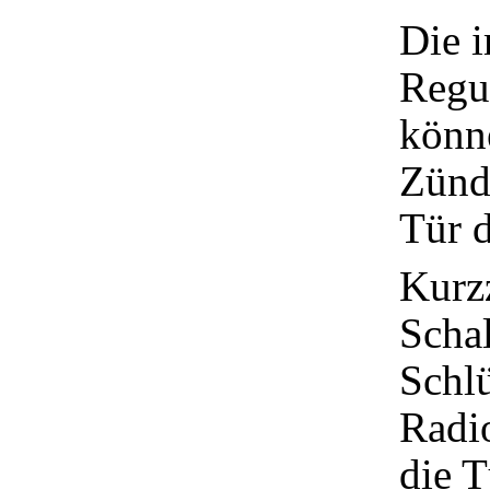
Die 
Regul
könne
Zünd
Tür d
Kurzz
Schal
Schlü
Radi
die T