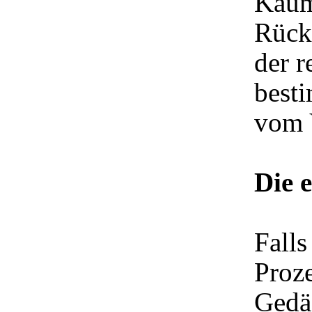
Kaum
Rückw
der r
best
vom 
Die 
Fall
Proze
Gedä