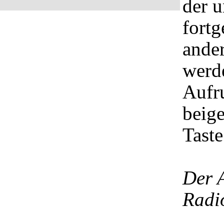
der u
fortg
ande
werde
Aufr
beige
Taste
Der A
Radi