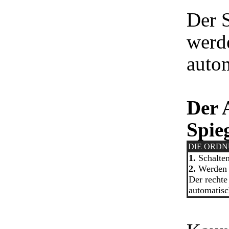
Der S
werd
auto
Der 
Spie
DIE ORD
1.
Schalten
2.
Werden 
Der rechte
automatis