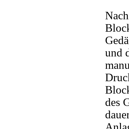
Nach
Bloc
Gedäc
und 
manu
Druck
Block
des G
dauer
Anla