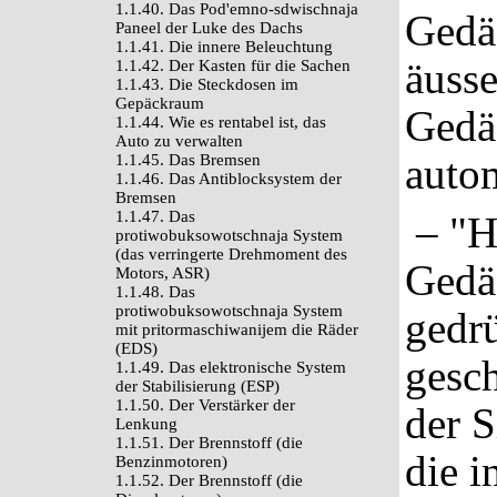
1.1.40. Das Pod'emno-sdwischnaja
Gedäc
Paneel der Luke des Dachs
1.1.41. Die innere Beleuchtung
äusse
1.1.42. Der Kasten für die Sachen
1.1.43. Die Steckdosen im
Gepäckraum
Gedä
1.1.44. Wie es rentabel ist, das
Auto zu verwalten
auto
1.1.45. Das Bremsen
1.1.46. Das Antiblocksystem der
Bremsen
1.1.47. Das
– "Ha
protiwobuksowotschnaja System
(das verringerte Drehmoment des
Gedäc
Motors, ASR)
1.1.48. Das
protiwobuksowotschnaja System
gedrü
mit pritormaschiwanijem die Räder
(EDS)
gesch
1.1.49. Das elektronische System
der Stabilisierung (ESP)
1.1.50. Der Verstärker der
der S
Lenkung
1.1.51. Der Brennstoff (die
die i
Benzinmotoren)
1.1.52. Der Brennstoff (die