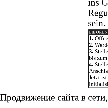
ins 
Regu
sein.
DIE ORD
1.
Öffnen
2.
Werde
3.
Stelle
bis zum
4.
Stelle
Anschlag
Jetzt i
initiali
Продвижение сайта в сети,