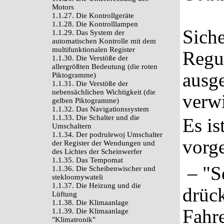
Motors
1.1.27. Die Kontrollgeräte
1.1.28. Die Kontrolllampen
Siche
1.1.29. Das System der
automatischen Kontrolle mit dem
multifunktionalen Register
Regul
1.1.30. Die Verstöße der
allergrößten Bedeutung (die roten
ausg
Piktogramme)
1.1.31. Die Verstöße der
nebensächlichen Wichtigkeit (die
verwi
gelben Piktogramme)
1.1.32. Das Navigationssystem
1.1.33. Die Schalter und die
Es is
Umschaltern
1.1.34. Der podrulewoj Umschalter
vorg
der Register der Wendungen und
des Lichtes der Scheinwerfer
1.1.35. Das Tempomat
– "S
1.1.36. Die Scheibenwischer und
stekloomywateli
1.1.37. Die Heizung und die
drück
Lüftung
1.1.38. Die Klimaanlage
Fahre
1.1.39. Die Klimaanlage
"Klimatronik"