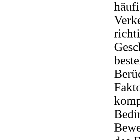
häuf
Verke
richt
Gesc
beste
Berü
Fakto
komp
Bedin
Bewe