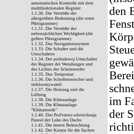
automatischen Kontrolle mit dem
den E
multifunktionalen Register
1.1.30. Die Verstöße der
allergrößten Bedeutung (die roten
Fenst
Piktogramme)
1.1.31. Die Verstöße der
Körpe
nebensächlichen Wichtigkeit (die
gelben Piktogramme)
1.1.32. Das Navigationssystem
Steue
1.1.33. Die Schalter und die
Umschaltern
gewäh
1.1.34. Der podrulewoj Umschalter
der Register der Wendungen und
des Lichtes der Scheinwerfer
Berei
1.1.35. Das Tempomat
1.1.36. Die Scheibenwischer und
schn
stekloomywateli
1.1.37. Die Heizung und die
Lüftung
im Fa
1.1.38. Die Klimaanlage
1.1.39. Die Klimaanlage
"Klimatronik"
der S
1.1.40. Das Pod'emno-sdwischnaja
Paneel der Luke des Dachs
richt
1.1.41. Die innere Beleuchtung
1.1.42. Der Kasten für die Sachen