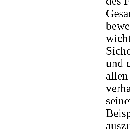
des F
Gesa
bewe
wich
Siche
und 
allen
verha
seine
Beisp
ausz