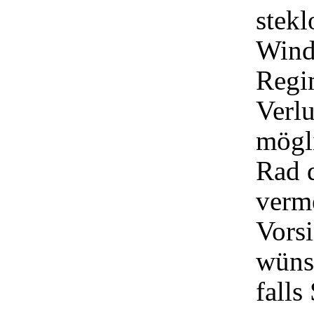
stekl
Wind
Regim
Verlu
mögl
Rad d
verm
Vors
wüns
falls