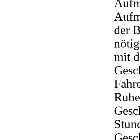
Aufm
Aufm
der B
nötig
mit 
Gesc
Fahre
Ruhe 
Gesc
Stund
Gesc