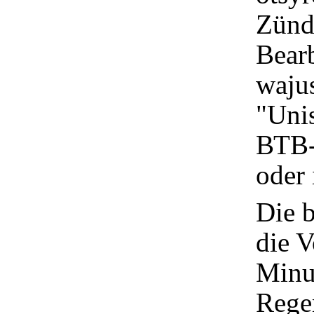
Zünda
Bear
wajus
"Uni
ВТВ-
oder 
Die 
die V
Minu
Regen