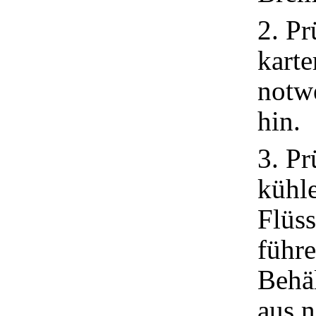
2. Pr
karte
notw
hin.
3. Pr
kühl
Flüss
führe
Behäl
aus n