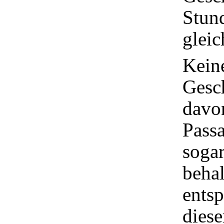
Stund
gleic
Keine
Gesc
davon
Passa
sogar
behal
entsp
diese