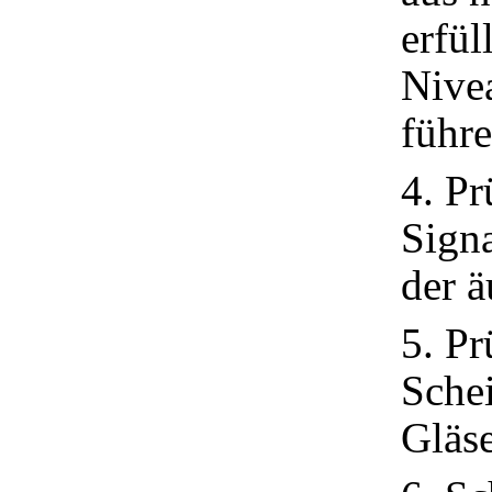
erfül
Nivea
führe
4. Pr
Sign
der ä
5. Pr
Sche
Gläse