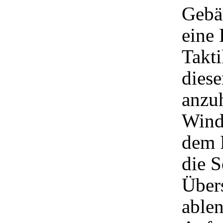
Gebäu
eine
Takti
diese
anzu
Wind
dem P
die S
Übers
ablen