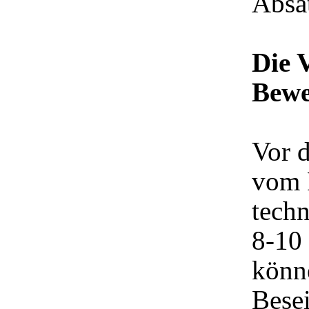
Absä
Die 
Bew
Vor d
vom 
techn
8-10
könne
Bese