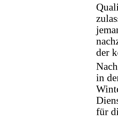
Quali
zulas
jema
nachz
der k
Nach
in d
Winte
Diens
für d