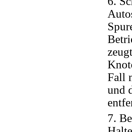
6. Sc
Auto
Spur
Betri
zeugt
Knot
Fall
und 
entfe
7. B
Halte