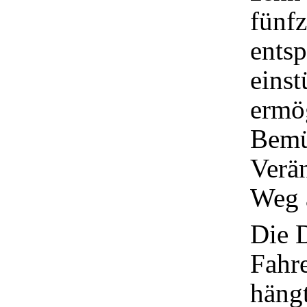
fünfz
entsp
einst
ermög
Bemü
Verä
Weg a
Die 
Fahr
häng