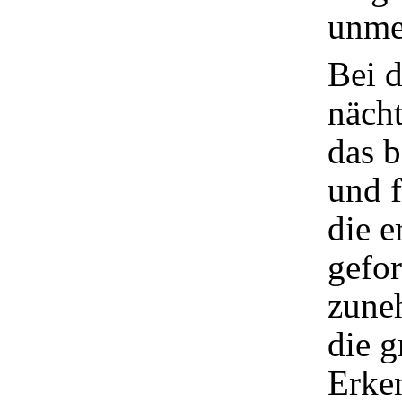
unmer
Bei 
nächt
das 
und 
die 
gefor
zune
die g
Erke