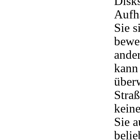
Disks
Aufh
Sie 
beweg
ande
kann
über
Straß
keine
Sie 
belie