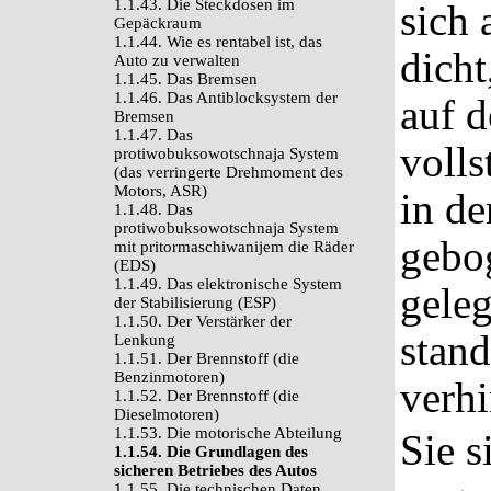
1.1.43. Die Steckdosen im
sich 
Gepäckraum
1.1.44. Wie es rentabel ist, das
dicht
Auto zu verwalten
1.1.45. Das Bremsen
1.1.46. Das Antiblocksystem der
auf d
Bremsen
1.1.47. Das
volls
protiwobuksowotschnaja System
(das verringerte Drehmoment des
Motors, ASR)
in d
1.1.48. Das
protiwobuksowotschnaja System
gebog
mit pritormaschiwanijem die Räder
(EDS)
1.1.49. Das elektronische System
geleg
der Stabilisierung (ESP)
1.1.50. Der Verstärker der
stand
Lenkung
1.1.51. Der Brennstoff (die
Benzinmotoren)
verhi
1.1.52. Der Brennstoff (die
Dieselmotoren)
1.1.53. Die motorische Abteilung
Sie s
1.1.54. Die Grundlagen des
sicheren Betriebes des Autos
1.1.55. Die technischen Daten