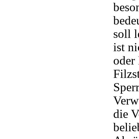
beson
bede
soll 
ist n
oder
Filzs
Sperr
Verwa
die 
beli