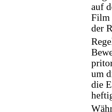
auf d
Film 
der R
Rege
Bewe
prito
um d
die E
heftig
Währ