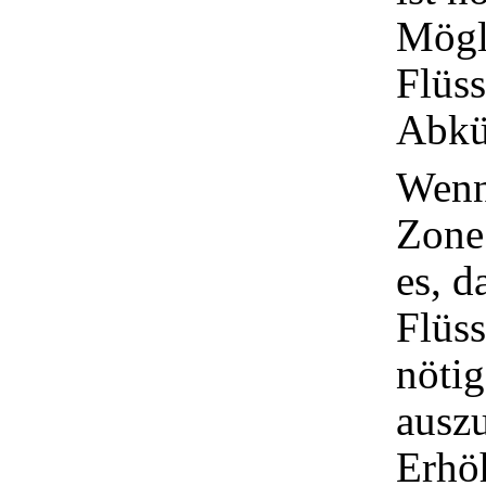
Mögl
Flüss
Abkü
Wenn 
Zone 
es, d
Flüss
nötig
ausz
Erhö