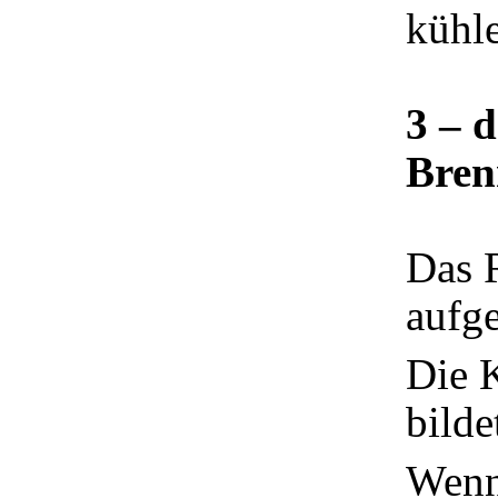
kühle
3 – d
Bren
Das R
aufg
Die K
bilde
Wenn 