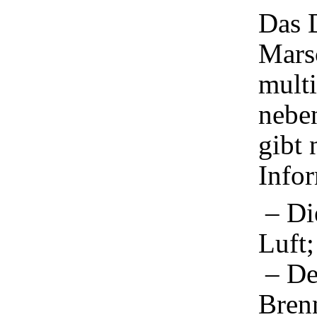
Das 
Mars
mult
neben
gibt 
Info
– Die
Luft;
– De
Brenn