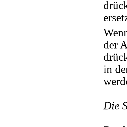
drüc
erset
Wenn
der 
drüc
in de
werd
Die 