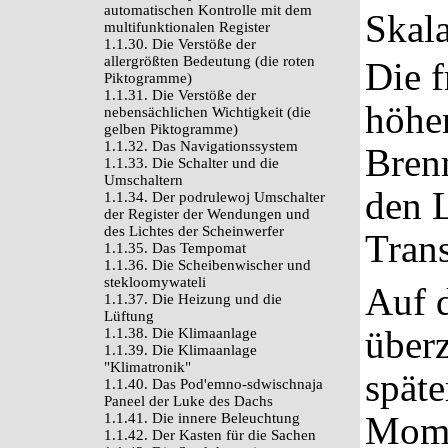
automatischen Kontrolle mit dem
Skala
multifunktionalen Register
1.1.30. Die Verstöße der
allergrößten Bedeutung (die roten
Die 
Piktogramme)
1.1.31. Die Verstöße der
höher
nebensächlichen Wichtigkeit (die
gelben Piktogramme)
1.1.32. Das Navigationssystem
Brenn
1.1.33. Die Schalter und die
Umschaltern
den 
1.1.34. Der podrulewoj Umschalter
der Register der Wendungen und
des Lichtes der Scheinwerfer
Tran
1.1.35. Das Tempomat
1.1.36. Die Scheibenwischer und
stekloomywateli
Auf 
1.1.37. Die Heizung und die
Lüftung
überz
1.1.38. Die Klimaanlage
1.1.39. Die Klimaanlage
"Klimatronik"
späte
1.1.40. Das Pod'emno-sdwischnaja
Paneel der Luke des Dachs
Mome
1.1.41. Die innere Beleuchtung
1.1.42. Der Kasten für die Sachen