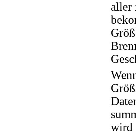
aller
beko
Größe
Brenn
Gesc
Wenn
Größe
Date
summ
wird