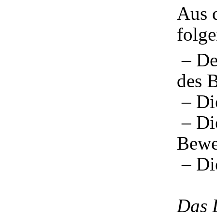
Aus 
folge
– De
des B
– Di
– Die
Bewe
– Di
Das 