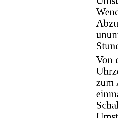
Umste
Wend
Abzug
unun
Stun
Von 
Uhrze
zum A
einm
Schal
Umste