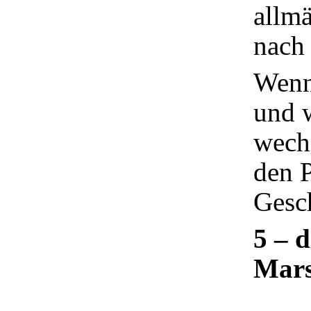
allm
nach
Wenn 
und w
wechs
den 
Gesc
5 – 
Mars