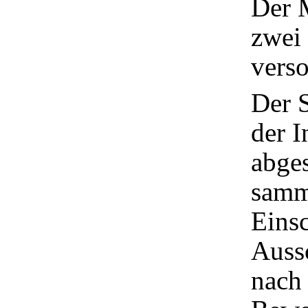
Der 
zwei
verso
Der 
der 
abge
samm
Einsc
Auss
nach 