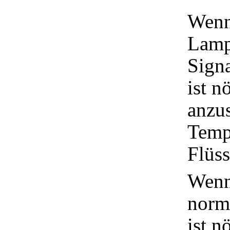
Wenn
Lamp
Signa
ist n
anzu
Temp
Flüss
Wenn 
norma
ist n