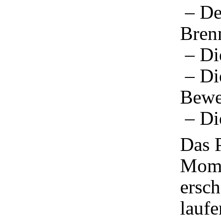
– De
Brenn
– Di
– Die
Bewe
– Die
Das 
Mome
ersc
laufe