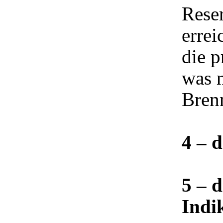
Reser
errei
die p
was 
Brenn
4 – 
5 – d
Indi