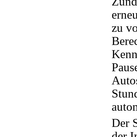
Zünd
erneu
zu vo
Bere
Kennz
Paus
Auto
Stund
auto
Der 
der 