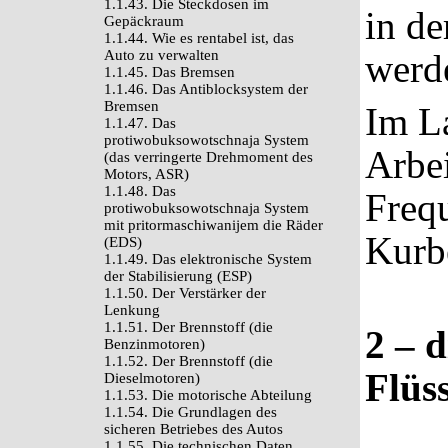
1.1.43. Die Steckdosen im
in de
Gepäckraum
1.1.44. Wie es rentabel ist, das
Auto zu verwalten
werd
1.1.45. Das Bremsen
1.1.46. Das Antiblocksystem der
Bremsen
Im La
1.1.47. Das
protiwobuksowotschnaja System
Arbei
(das verringerte Drehmoment des
Motors, ASR)
1.1.48. Das
Freq
protiwobuksowotschnaja System
mit pritormaschiwanijem die Räder
Kurb
(EDS)
1.1.49. Das elektronische System
der Stabilisierung (ESP)
1.1.50. Der Verstärker der
Lenkung
1.1.51. Der Brennstoff (die
2 – 
Benzinmotoren)
1.1.52. Der Brennstoff (die
Flüss
Dieselmotoren)
1.1.53. Die motorische Abteilung
1.1.54. Die Grundlagen des
sicheren Betriebes des Autos
1.1.55. Die technischen Daten