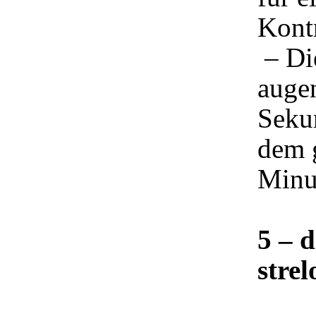
Kont
– Die
auge
Seku
dem 
Minu
5 – 
stre