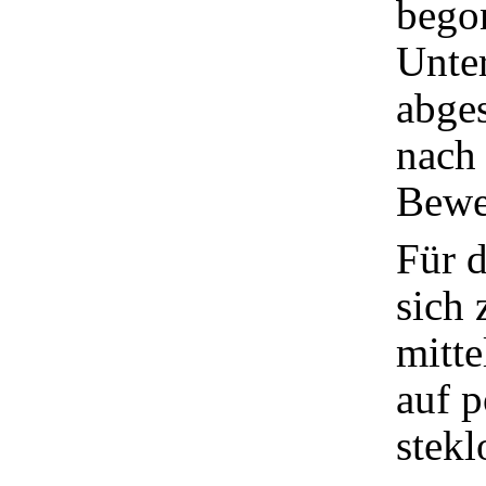
bego
Unte
abge
nach 
Bewe
Für d
sich
mitte
auf 
stekl