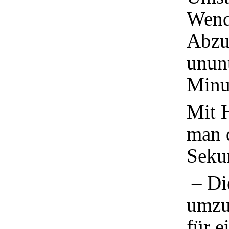
Wend
Abzug
unun
Minu
Mit H
man 
Sekun
– Die
umzud
für e