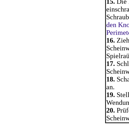
15.
Die 
einschr
Schraub
den Kno
Perimet
16.
Zieh
Scheinw
Spielra
17.
Schl
Scheinw
18.
Scha
an.
19.
Stel
Wendung
20.
Prüf
Scheinw