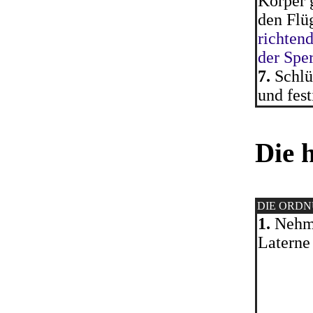
Körper g
den Flü
richten
der Spe
7.
Schlü
und fest
Die 
DIE ORD
1.
Nehme
Laterne