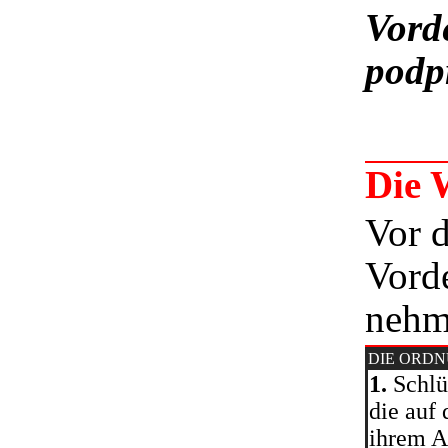
Vord
podp
Die 
Vor 
Vord
nehme
DIE ORD
1.
Schlü
die auf
ihrem Ab