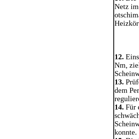
Netz im 
otschim
Heizkör
12.
Eins
Nm, zie
Scheinwe
13.
Prüf
dem Per
regulie
14.
Für 
schwäch
Scheinw
konnte.