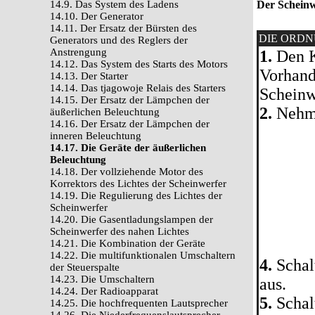
14.9. Das System des Ladens
Der Scheinw
14.10. Der Generator
14.11. Der Ersatz der Bürsten des
DIE ORD
Generators und des Reglers der
Anstrengung
1.
Den K
14.12. Das System des Starts des Motors
Vorhand
14.13. Der Starter
14.14. Das tjagowoje Relais des Starters
Scheinw
14.15. Der Ersatz der Lämpchen der
2.
Nehme
äußerlichen Beleuchtung
14.16. Der Ersatz der Lämpchen der
inneren Beleuchtung
14.17. Die Geräte der äußerlichen
Beleuchtung
14.18. Der vollziehende Motor des
Korrektors des Lichtes der Scheinwerfer
14.19. Die Regulierung des Lichtes der
Scheinwerfer
14.20. Die Gasentladungslampen der
Scheinwerfer des nahen Lichtes
14.21. Die Kombination der Geräte
14.22. Die multifunktionalen Umschaltern
4.
Schal
der Steuerspalte
14.23. Die Umschaltern
aus.
14.24. Der Radioapparat
5.
Schal
14.25. Die hochfrequenten Lautsprecher