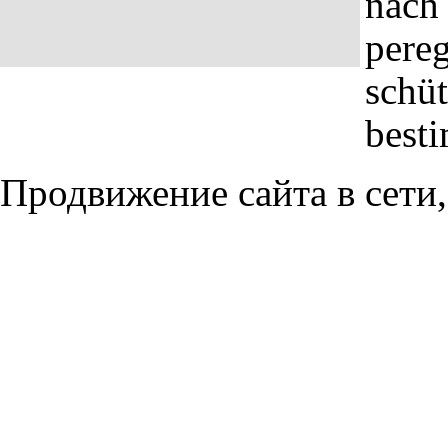
nach
pereg
schüt
best
Продвижение сайта в сети,