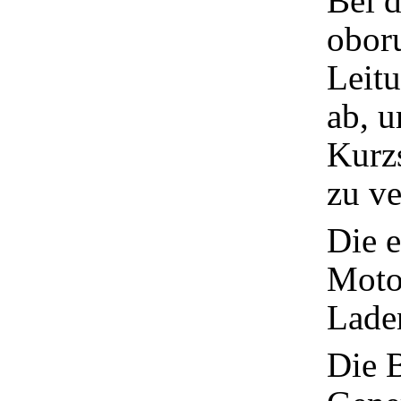
Bei d
obor
Leit
ab, u
Kurzs
zu ve
Die e
Moto
Laden
Die 