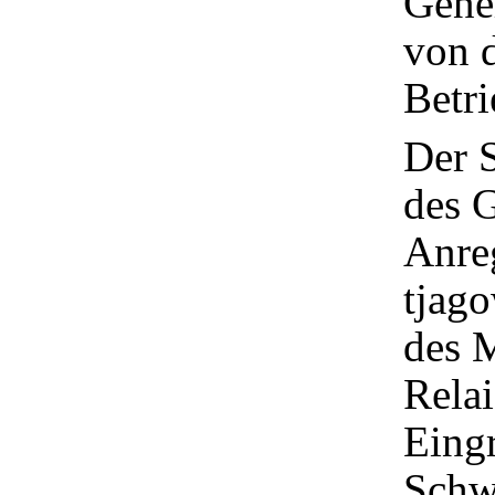
Gene
von d
Betri
Der S
des G
Anre
tjago
des M
Relai
Eing
Schwu