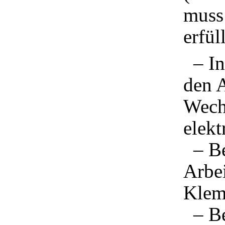
muss
erfül
– In
den 
Wech
elekt
– Be
Arbe
Klem
– Be