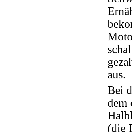
Ernä
beko
Motor
schal
geza
aus.
Bei d
dem 
Halbl
(die 