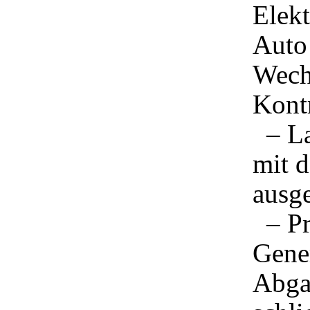
Elek
Auto 
Wech
Kontr
– La
mit 
ausge
– Prü
Gener
Abga