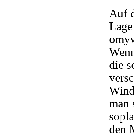
Auf d
Lage 
omywa
Wenn 
die s
vers
Wind
man s
sopla
den M