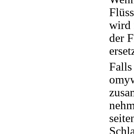
Flüss
wird 
der F
erset
Falls
omyw
zusa
nehm
seite
Schl