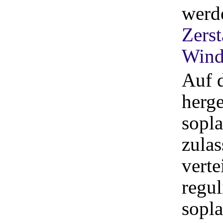
werde
Zerst
Wind
Auf d
herge
sopla
zulas
verte
regul
sopla