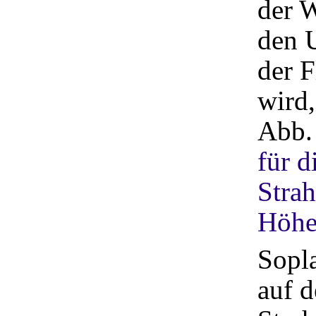
der 
den U
der F
wird,
Abb
für d
Strah
Höh
Sopl
auf 