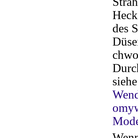
Strah
Heck
des S
Düse
chwo
Durc
sieh
Wend
omyw
Mode
Wenn 