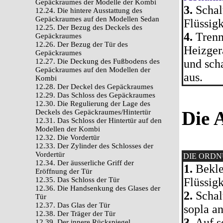
Gepäckraumes der Modelle der Kombi
3.
Schal
12.24. Die hintere Ausstattung des
Gepäckraumes auf den Modellen Sedan
Flüssigk
12.25. Der Bezug des Deckels des
4.
Trenn
Gepäckraumes
12.26. Der Bezug der Tür des
Heizger
Gepäckraumes
12.27. Die Deckung des Fußbodens des
und sch
Gepäckraumes auf den Modellen der
aus.
Kombi
12.28. Der Deckel des Gepäckraumes
12.29. Das Schloss des Gepäckraumes
12.30. Die Regulierung der Lage des
Die 
Deckels des Gepäckraumes/Hintertür
12.31. Das Schloss der Hintertür auf den
Modellen der Kombi
12.32. Die Vordertür
12.33. Der Zylinder des Schlosses der
Vordertür
DIE ORD
12.34. Der äusserliche Griff der
1.
Bekle
Eröffnung der Tür
12.35. Das Schloss der Tür
Flüssigk
12.36. Die Handsenkung des Glases der
2.
Schal
Tür
12.37. Das Glas der Tür
sopla a
12.38. Der Träger der Tür
3.
Auf so
12.39. Der innere Rückspiegel