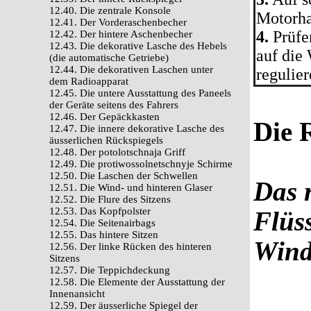
12.40. Die zentrale Konsole
Motorha
12.41. Der Vorderaschenbecher
4.
Prüfen
12.42. Der hintere Aschenbecher
12.43. Die dekorative Lasche des Hebels
auf die
(die automatische Getriebe)
12.44. Die dekorativen Laschen unter
regulie
dem Radioapparat
12.45. Die untere Ausstattung des Paneels
der Geräte seitens des Fahrers
12.46. Der Gepäckkasten
Die 
12.47. Die innere dekorative Lasche des
äusserlichen Rückspiegels
12.48. Der potolotschnaja Griff
12.49. Die protiwossolnetschnyje Schirme
12.50. Die Laschen der Schwellen
Das 
12.51. Die Wind- und hinteren Glaser
12.52. Die Flure des Sitzens
12.53. Das Kopfpolster
Flüss
12.54. Die Seitenairbags
12.55. Das hintere Sitzen
Wind
12.56. Der linke Rücken des hinteren
Sitzens
12.57. Die Teppichdeckung
12.58. Die Elemente der Ausstattung der
Innenansicht
12.59. Der äusserliche Spiegel der