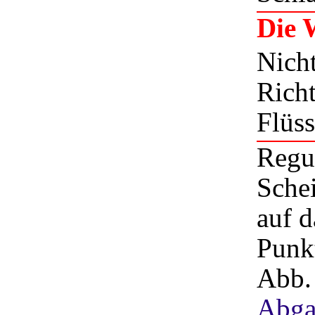
Die 
Nicht
Rich
Flüss
Regul
Schei
auf d
Punkt
Abb
Abgab