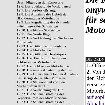
Beschädigungen der Karosserie
12.6. Das querlaufende Vorderpaneel
omyw
12.7. Die Vorderstoßstange
12.8. Die Abnahme des Hebels der
für 
Blockierung der Motorhaube
12.9. Die Regulierung des richtenden
Seitenträgers der Stoßstange
Moto
12.10. Die hintere Stoßstange
12.11. Der Vorderflügel
12.12. Die Verkleidung der Nische des
Vorderrads
12.13. Das Gitter des Lufteinlaufs
12.14. Die Motorhaube
12.15. Das Gitter des Heizkörpers
12.16. Das Tau der Eröffnung des
DIE ORD
Schlosses der Motorhaube
1.
Öffne
12.17. Das Schloss der Motorhaube
12.18. Die innere Ausstattung der Tür
2.
Von de
12.19. Die Unterschiede bei der Abnahme
der Ric
des Bezugs der rechten Vordertür
12.20. Die Steuereinheit von den
versetze
Mechanismen der Tür
Motorha
12.21. Die Verdichtung der Tür
12.22. Die Seitenausstattung des
auf sop
Gepäckraumes der Modelle Sedan
12.23. Die Seitenausstattung des
Abnahm