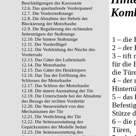
Beschädigungen der Karosserie
12.6. Das querlaufende Vorderpaneel
Kom
12.7. Die Vorderstoßstange
12.8. Die Abnahme des Hebels der
Blockierung der Motorhaube
12.9. Die Regulierung des richtenden
Seitenträgers der Stoßstange
1 – die 
12.10. Die hintere Stoßstange
12.11. Der Vorderflügel
2 – der 
12.12. Die Verkleidung der Nische des
3 – tif
Vorderrads
12.13. Das Gitter des Lufteinlaufs
für die 
12.14. Die Motorhaube
12.15. Das Gitter des Heizkörpers
die Tür
12.16. Das Tau der Eröffnung des
4 – der 
Schlosses der Motorhaube
12.17. Das Schloss der Motorhaube
Hintertü
12.18. Die innere Ausstattung der Tür
5 – das
12.19. Die Unterschiede bei der Abnahme
des Bezugs der rechten Vordertür
Befesti
12.20. Die Steuereinheit von den
Mechanismen der Tür
Stütze d
12.21. Die Verdichtung der Tür
6 – die
12.22. Die Seitenausstattung des
Gepäckraumes der Modelle Sedan
Türen,
12.23. Die Seitenausstattung des