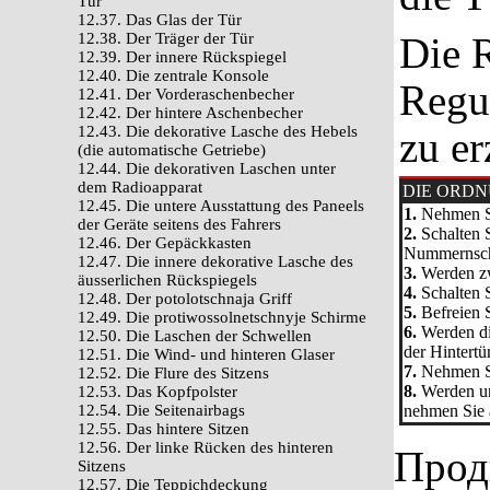
Tür
12.37. Das Glas der Tür
12.38. Der Träger der Tür
Die R
12.39. Der innere Rückspiegel
12.40. Die zentrale Konsole
Regul
12.41. Der Vorderaschenbecher
12.42. Der hintere Aschenbecher
12.43. Die dekorative Lasche des Hebels
zu er
(die automatische Getriebe)
12.44. Die dekorativen Laschen unter
dem Radioapparat
DIE ORD
12.45. Die untere Ausstattung des Paneels
1.
Nehmen Si
der Geräte seitens des Fahrers
2.
Schalten S
12.46. Der Gepäckkasten
Nummernschi
12.47. Die innere dekorative Lasche des
3.
Werden zwe
äusserlichen Rückspiegels
4.
Schalten S
12.48. Der potolotschnaja Griff
5.
Befreien S
12.49. Die protiwossolnetschnyje Schirme
6.
Werden di
12.50. Die Laschen der Schwellen
der Hintertü
12.51. Die Wind- und hinteren Glaser
7.
Nehmen Si
12.52. Die Flure des Sitzens
8.
Werden un
12.53. Das Kopfpolster
12.54. Die Seitenairbags
nehmen Sie 
12.55. Das hintere Sitzen
12.56. Der linke Rücken des hinteren
Прод
Sitzens
12.57. Die Teppichdeckung