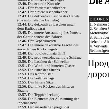
Die 
12.40. Die zentrale Konsole
12.41. Der Vorderaschenbecher
12.42. Der hintere Aschenbecher
12.43. Die dekorative Lasche des Hebels
DIE ORD
(die automatische Getriebe)
1.
Nehmen Si
12.44. Die dekorativen Laschen unter
dem Radioapparat
2.
Schalten 
12.45. Die untere Ausstattung des Paneels
Motorhaube 
der Geräte seitens des Fahrers
3.
Schrauben 
12.46. Der Gepäckkasten
siehe die Ab
12.47. Die innere dekorative Lasche des
4.
Vorwärts g
äusserlichen Rückspiegels
Seitenträger
12.48. Der potolotschnaja Griff
12.49. Die protiwossolnetschnyje Schirme
Прод
12.50. Die Laschen der Schwellen
12.51. Die Wind- und hinteren Glaser
12.52. Die Flure des Sitzens
доро
12.53. Das Kopfpolster
12.54. Die Seitenairbags
12.55. Das hintere Sitzen
12.56. Der linke Rücken des hinteren
Sitzens
12.57. Die Teppichdeckung
12.58. Die Elemente der Ausstattung der
Innenansicht
12.59. Der äusserliche Spiegel der