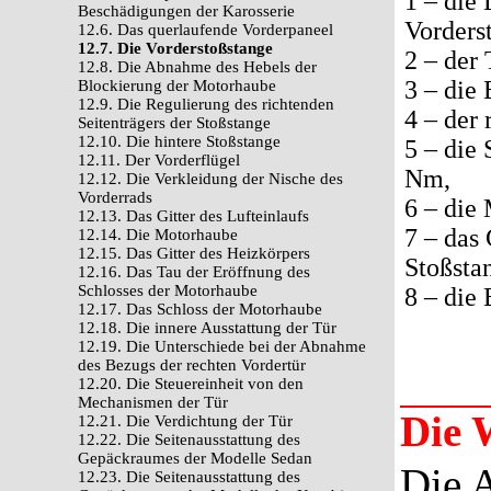
1 – die
Beschädigungen der Karosserie
Vorders
12.6. Das querlaufende Vorderpaneel
12.7. Die Vorderstoßstange
2 – der 
12.8. Die Abnahme des Hebels der
3 – die
Blockierung der Motorhaube
12.9. Die Regulierung des richtenden
4 – der 
Seitenträgers der Stoßstange
12.10. Die hintere Stoßstange
5 – die
12.11. Der Vorderflügel
Nm,
12.12. Die Verkleidung der Nische des
Vorderrads
6 – die 
12.13. Das Gitter des Lufteinlaufs
7 – das
12.14. Die Motorhaube
12.15. Das Gitter des Heizkörpers
Stoßsta
12.16. Das Tau der Eröffnung des
Schlosses der Motorhaube
8 – die
12.17. Das Schloss der Motorhaube
12.18. Die innere Ausstattung der Tür
12.19. Die Unterschiede bei der Abnahme
des Bezugs der rechten Vordertür
12.20. Die Steuereinheit von den
Mechanismen der Tür
Die 
12.21. Die Verdichtung der Tür
12.22. Die Seitenausstattung des
Gepäckraumes der Modelle Sedan
Die 
12.23. Die Seitenausstattung des