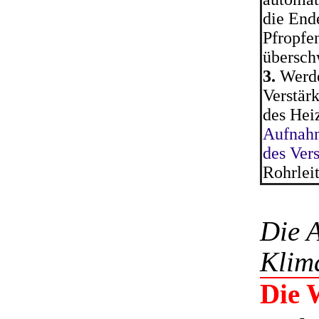
die End
Pfropfe
übersch
3.
Werde
Verstär
des Hei
Aufnahm
des Ver
Rohrlei
Die 
Klim
Die 