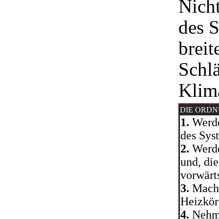
Nicht
des 
breit
Schl
Klim
DIE ORD
1.
Werde
des Sys
2.
Werde
und, die
vorwärts
3.
Mache
Heizkör
4.
Nehme