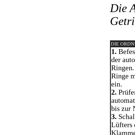
Die 
Getr
DIE ORD
1.
Befes
der aut
Ringen.
Ringe m
ein.
2.
Prüfen
automat
bis zur
3.
Schalt
Lüfters
Klammer