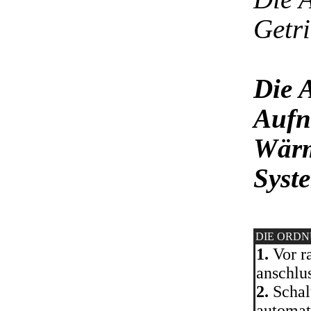
Getr
Die 
Aufn
Wärm
Syst
DIE ORD
1.
Vor ra
anschlu
2.
Schal
automat