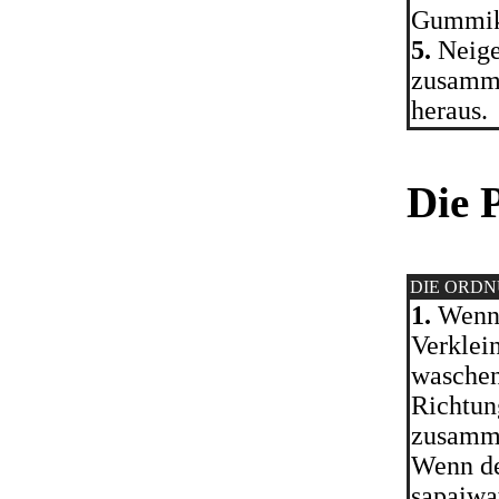
Gummiki
5.
Neige
zusamme
heraus.
Die 
DIE ORD
1.
Wenn 
Verklei
waschen
Richtun
zusamme
Wenn de
sapaiwat