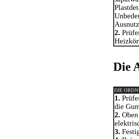
Plastdet
Unbedeu
Ausnutz
2.
Prüfe
Heizkörp
Die 
DIE ORD
1.
Prüfen
die Gum
2.
Oben 
elektris
3.
Festig