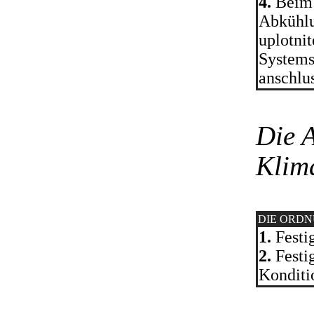
4.
Beim 
Abkühlu
uplotnit
Systems
anschlu
Die 
Klim
DIE ORD
1.
Festi
2.
Festig
Konditi