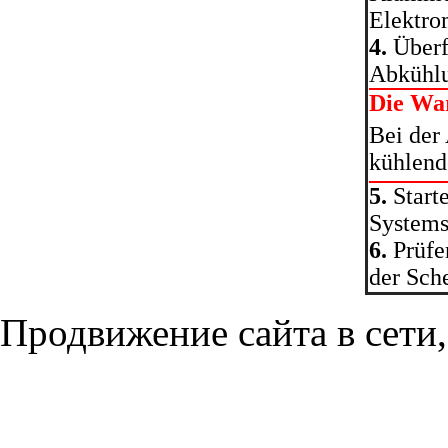
Elektro
4.
Überfl
Abkühlu
Die Wa
Bei der
kühlende
5.
Start
Systems
6.
Prüfe
der Sch
Продвижение сайта в сети,