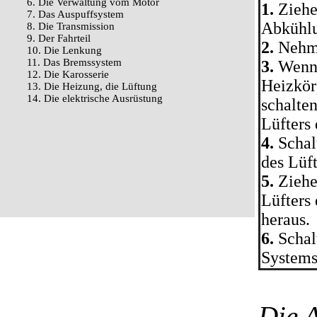
6. Die Verwaltung vom Motor
1.
Ziehe
7. Das Auspuffsystem
Abkühl
8. Die Transmission
9. Der Fahrteil
2.
Nehme
10. Die Lenkung
11. Das Bremssystem
3.
Wenn 
12. Die Karosserie
Heizkör
13. Die Heizung, die Lüftung
14. Die elektrische Ausrüstung
schalte
Lüfters 
4.
Schal
des Lüft
5.
Ziehen
Lüfters
heraus.
6.
Schal
Systems
Die 