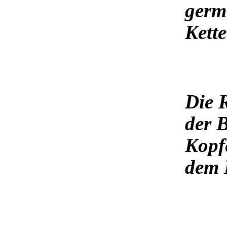
germ
Kett
Die 
der 
Kopf
dem 