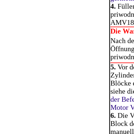
4.
Füllen
priwodn
AMV188
Die Wa
Nach de
Öffnung 
priwodn
5.
Vor d
Zylinde
Blöcke 
siehe d
der Bef
Motor 
6.
Die V
Block de
manuell