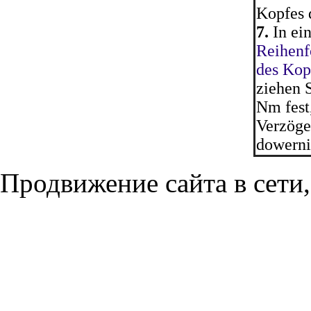
Kopfes d
7.
In ei
Reihenf
des Kop
ziehen 
Nm fest
Verzöge
dowernit
Продвижение сайта в сети,