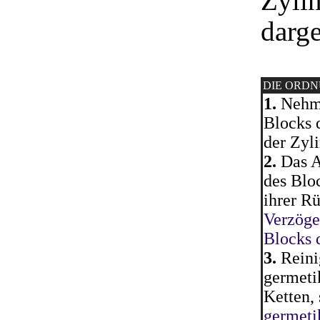
Zyli
darge
DIE ORD
1.
Nehme
Blocks 
der Zyli
2.
Das A
des Blo
ihrer R
Verzöge
Blocks 
3.
Reini
germeti
Ketten,
germeti