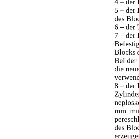
4 – der
5 – der
des Blo
6 – der 
7 – der
Befesti
Blocks 
Bei der
die neu
verwen
8 – der
Zylinde
neplosk
mm mu
peresch
des Blo
erzeuge