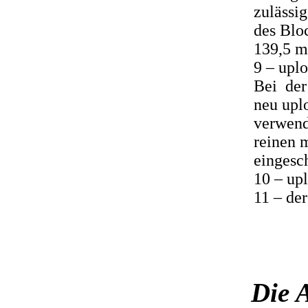
zulässi
des Blo
139,5 
9 – uplo
Bei der
neu upl
verwen
reinen 
eingesch
10 – upl
11 – der
Die 