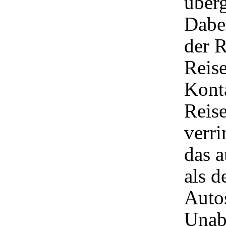
überg
Dabei
der R
Reis
Konta
Reise
verr
das a
als d
Auto
Unabh