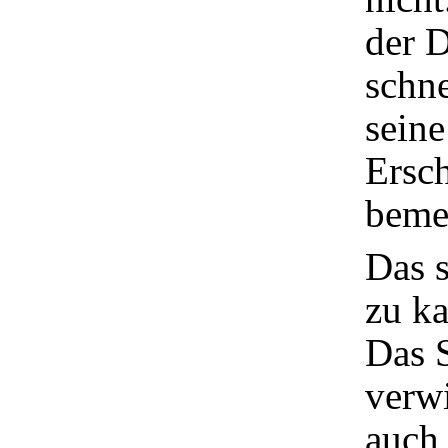
der 
schne
seine
Ersc
beme
Das s
zu k
Das S
verwi
auch 