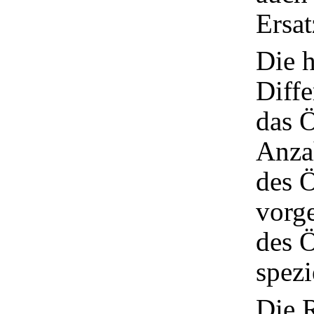
Ersat
Die 
Diffe
das 
Anzah
des Ö
vorg
des Ö
spezi
Die R