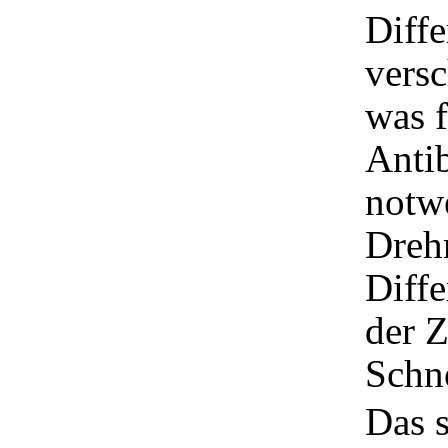
Diffe
vers
was f
Anti
notwe
Dreh
Diffe
der 
Schne
Das s