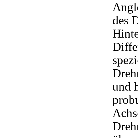
Angl
des D
Hinte
Diffe
spezi
Dreh
und h
prob
Achs
Dreh