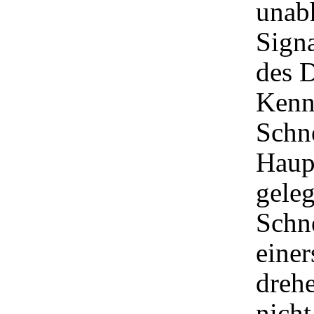
unab
Sign
des D
Kenn
Schne
Haupt
geleg
Schne
einer
dreh
nicht