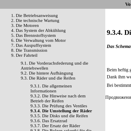
Vo
1. Die Betriebsanweisung
2. Die technische Wartung
3. Die Motoren
4. Das System der Abkühlung
9.3.4. 
5. Das Brennstoffsystem
6. Die Verwaltung vom Motor
7. Das Auspuffsystem
Das Schema 
8. Die Transmission
9. Der Fahrteil
9.1. Die Vorderachsfederung und die
Antriebswellen
Beim heftig g
9.2. Die hintere Aufhängung
Dank ihm wer
9.3. Die Räder und die Reifen
Bei bestimmt
9.3.1. Die allgemeinen
Informationen
9.3.2. Die Hinweise nach dem
Продвижение 
Betrieb der Reifen
9.3.3. Die Prüfung des Ventiles
9.3.4. Die Umstellung der Räder
9.3.5. Die Disks und die Reifen
9.3.6. Das Ersatzrad
9.3.7. Der Ersatz der Räder
9.3.8. Die Bolzen-sekretki für die