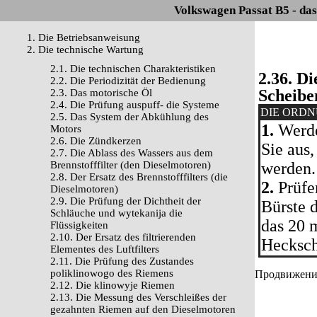
Volkswagen Passat B5 - da
1. Die Betriebsanweisung
2. Die technische Wartung
2.1. Die technischen Charakteristiken
2.36. D
2.2. Die Periodizität der Bedienung
Scheibe
2.3. Das motorische Öl
2.4. Die Prüfung auspuff- die Systeme
DIE ORD
2.5. Das System der Abkühlung des
1.
Werde
Motors
2.6. Die Zündkerzen
Sie aus,
2.7. Die Ablass des Wassers aus dem
Brennstofffilter (den Dieselmotoren)
werden.
2.8. Der Ersatz des Brennstofffilters (die
2.
Prüfe
Dieselmotoren)
2.9. Die Prüfung der Dichtheit der
Bürste 
Schläuche und wytekanija die
das 20 
Flüssigkeiten
2.10. Der Ersatz des filtrierenden
Hecksch
Elementes des Luftfilters
2.11. Die Prüfung des Zustandes
poliklinowogo des Riemens
Продвижение 
2.12. Die klinowyje Riemen
2.13. Die Messung des Verschleißes der
gezahnten Riemen auf den Dieselmotoren