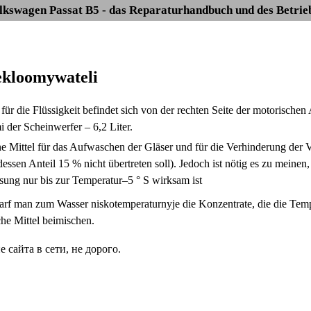
lkswagen Passat B5 - das Reparaturhandbuch und des Betrie
tekloomywateli
für die Flüssigkeit befindet sich von der rechten Seite der motorischen
 der Scheinwerfer – 6,2 Liter.
e Mittel für das Aufwaschen der Gläser und für die Verhinderung der V
ssen Anteil 15 % nicht übertreten soll). Jedoch ist nötig es zu meinen,
isung nur bis zur Temperatur–5 ° S wirksam ist
darf man zum Wasser niskotemperaturnyje die Konzentrate, die die Tempe
che Mittel beimischen.
сайта в сети, не дорого.