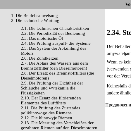
Vo
1. Die Betriebsanweisung
2. Die technische Wartung
2.1. Die technischen Charakteristiken
2.34. S
2.2. Die Periodizität der Bedienung
2.3. Das motorische Öl
2.4. Die Prüfung auspuff- die Systeme
Der Behälter 
2.5. Das System der Abkühlung des
Motors
omywateljami
2.6. Die Zündkerzen
Wenn es kein
2.7. Die Ablass des Wassers aus dem
Brennstofffilter (den Dieselmotoren)
(verwenden de
2.8. Der Ersatz des Brennstofffilters (die
vor der Vere
Dieselmotoren)
2.9. Die Prüfung der Dichtheit der
Keinesfalls 
Schläuche und wytekanija die
andere ähnli
Flüssigkeiten
2.10. Der Ersatz des filtrierenden
Elementes des Luftfilters
Продвижение 
2.11. Die Prüfung des Zustandes
poliklinowogo des Riemens
2.12. Die klinowyje Riemen
2.13. Die Messung des Verschleißes der
gezahnten Riemen auf den Dieselmotoren