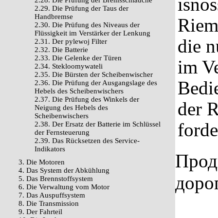
isnos
2.28. Die Prüfung der Bremsschläuche
2.29. Die Prüfung der Taus der
Handbremse
Riem
2.30. Die Prüfung des Niveaus der
Flüssigkeit im Verstärker der Lenkung
die n
2.31. Der pylewoj Filter
2.32. Die Batterie
2.33. Die Gelenke der Türen
im Ve
2.34. Stekloomywateli
2.35. Die Bürsten der Scheibenwischer
Bedi
2.36. Die Prüfung der Ausgangslage des
Hebels des Scheibenwischers
2.37. Die Prüfung des Winkels der
der 
Neigung des Hebels des
Scheibenwischers
forde
2.38. Der Ersatz der Batterie im Schlüssel
der Fernsteuerung
2.39. Das Rücksetzen des Service-
Indikators
Прод
3. Die Motoren
4. Das System der Abkühlung
доро
5. Das Brennstoffsystem
6. Die Verwaltung vom Motor
7. Das Auspuffsystem
8. Die Transmission
9. Der Fahrteil