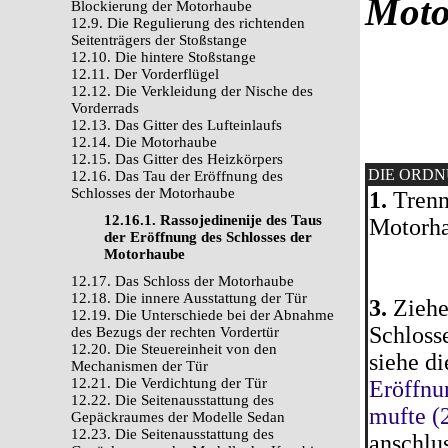
Moto
Blockierung der Motorhaube
12.9. Die Regulierung des richtenden
Seitenträgers der Stoßstange
12.10. Die hintere Stoßstange
12.11. Der Vorderflügel
12.12. Die Verkleidung der Nische des
Vorderrads
12.13. Das Gitter des Lufteinlaufs
12.14. Die Motorhaube
12.15. Das Gitter des Heizkörpers
DIE ORD
12.16. Das Tau der Eröffnung des
Schlosses der Motorhaube
1.
Trenn
12.16.1. Rassojedinenije des Taus
Motorha
der Eröffnung des Schlosses der
Motorhaube
12.17. Das Schloss der Motorhaube
12.18. Die innere Ausstattung der Tür
3.
Ziehen
12.19. Die Unterschiede bei der Abnahme
Schloss
des Bezugs der rechten Vordertür
12.20. Die Steuereinheit von den
siehe di
Mechanismen der Tür
12.21. Die Verdichtung der Tür
Eröffnu
12.22. Die Seitenausstattung des
mufte (
Gepäckraumes der Modelle Sedan
12.23. Die Seitenausstattung des
anschlu