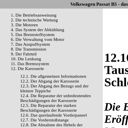
Volkswagen Passat B5 - da
1. Die Betriebsanweisung
2. Die technische Wartung
3. Die Motoren
4. Das System der Abkühlung
5. Das Brennstoffsystem
6. Die Verwaltung vom Motor
7. Das Auspuffsystem
8. Die Transmission
12.1
9. Der Fahrteil
10. Die Lenkung
11. Das Bremssystem
Taus
12. Die Karosserie
12.1. Die allgemeinen Informationen
Schl
12.2. Der Abgang der Karosserie
12.3. Der Abgang des Bezugs und der
kleinen Teppiche
12.4. Die Reparatur der unbedeutenden
Beschädigungen der Karosserie
Die 
12.5. Die Reparatur der starken
Beschädigungen der Karosserie
12.6. Das querlaufende Vorderpaneel
Eröf
12.7. Die Vorderstoßstange
12.8. Die Abnahme des Hebels der